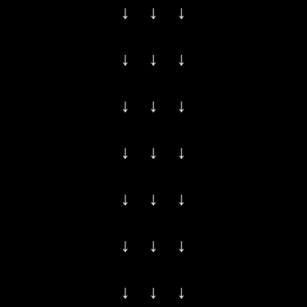
↓ ↓ ↓
↓ ↓ ↓
↓ ↓ ↓
↓ ↓ ↓
↓ ↓ ↓
↓ ↓ ↓
↓ ↓ ↓