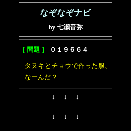
なぞなぞナビ
by 七瀬音弥
［ 問題 ］
０１９６６４
タヌキとチョウで作った服、
なーんだ？
↓ ↓ ↓
↓ ↓ ↓