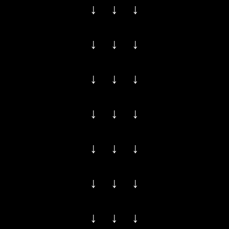
↓ ↓ ↓
↓ ↓ ↓
↓ ↓ ↓
↓ ↓ ↓
↓ ↓ ↓
↓ ↓ ↓
↓ ↓ ↓