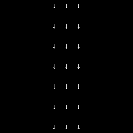
↓ ↓ ↓
↓ ↓ ↓
↓ ↓ ↓
↓ ↓ ↓
↓ ↓ ↓
↓ ↓ ↓
↓ ↓ ↓