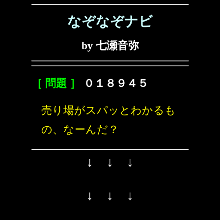
なぞなぞナビ
by 七瀬音弥
［ 問題 ］
０１８９４５
売り場がスパッとわかるも
の、なーんだ？
↓ ↓ ↓
↓ ↓ ↓