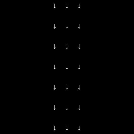
↓ ↓ ↓
↓ ↓ ↓
↓ ↓ ↓
↓ ↓ ↓
↓ ↓ ↓
↓ ↓ ↓
↓ ↓ ↓