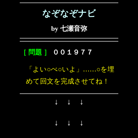
なぞなぞナビ
by 七瀬音弥
［ 問題 ］
００１９７７
「よい○べ○いよ」……○を埋
めて回文を完成させてね！
↓ ↓ ↓
↓ ↓ ↓