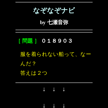
なぞなぞナビ
by 七瀬音弥
［ 問題 ］
０１８９０３
服を着られない船って、なー
んだ？
答えは２つ
↓ ↓ ↓
↓ ↓ ↓