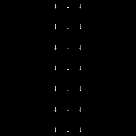
↓ ↓ ↓
↓ ↓ ↓
↓ ↓ ↓
↓ ↓ ↓
↓ ↓ ↓
↓ ↓ ↓
↓ ↓ ↓