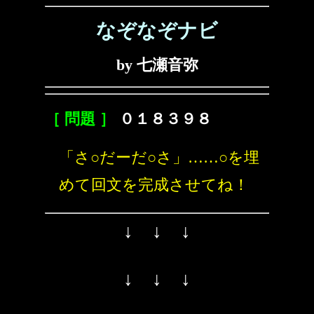
なぞなぞナビ
by 七瀬音弥
［ 問題 ］
０１８３９８
「さ○だーだ○さ」……○を埋
めて回文を完成させてね！
↓ ↓ ↓
↓ ↓ ↓