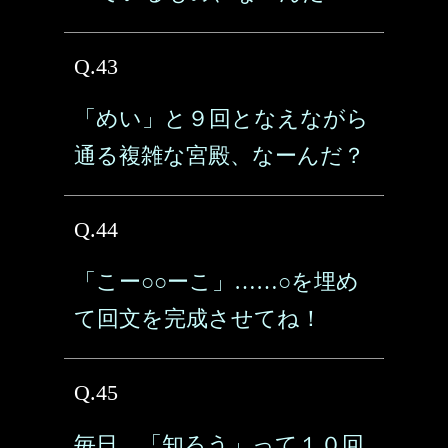
Q.43
「めい」と９回となえながら
通る複雑な宮殿、なーんだ？
Q.44
「こー○○ーこ」……○を埋め
て回文を完成させてね！
Q.45
毎日、「知ろう」って１０回