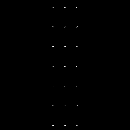
↓ ↓ ↓
↓ ↓ ↓
↓ ↓ ↓
↓ ↓ ↓
↓ ↓ ↓
↓ ↓ ↓
↓ ↓ ↓