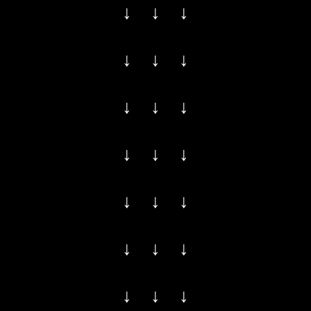
↓ ↓ ↓
↓ ↓ ↓
↓ ↓ ↓
↓ ↓ ↓
↓ ↓ ↓
↓ ↓ ↓
↓ ↓ ↓