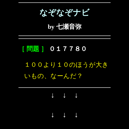
なぞなぞナビ
by 七瀬音弥
［ 問題 ］
０１７７８０
１００より１０のほうが大き
いもの、なーんだ？
↓ ↓ ↓
↓ ↓ ↓