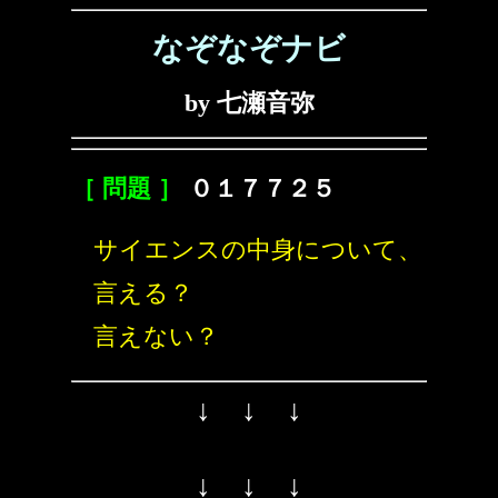
なぞなぞナビ
by 七瀬音弥
［ 問題 ］
０１７７２５
サイエンスの中身について、
言える？
言えない？
↓ ↓ ↓
↓ ↓ ↓