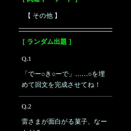
【
その他
】
［ ランダム出題 ］
Q.1
「でー○き○ーで」……○を埋
めて回文を完成させてね！
Q.2
雷さまが面白がる菓子、なー