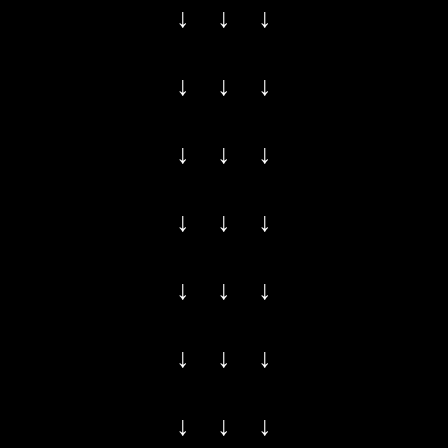
↓ ↓ ↓
↓ ↓ ↓
↓ ↓ ↓
↓ ↓ ↓
↓ ↓ ↓
↓ ↓ ↓
↓ ↓ ↓