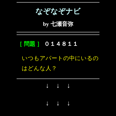
なぞなぞナビ
by 七瀬音弥
［ 問題 ］
０１４８１１
いつもアパートの中にいるの
はどんな人？
↓ ↓ ↓
↓ ↓ ↓