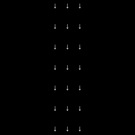
↓ ↓ ↓
↓ ↓ ↓
↓ ↓ ↓
↓ ↓ ↓
↓ ↓ ↓
↓ ↓ ↓
↓ ↓ ↓