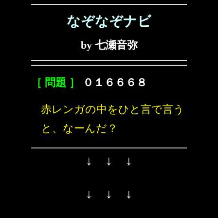
なぞなぞナビ
by 七瀬音弥
［ 問題 ］
０１６６６８
赤レンガの中をひと言で言う
と、なーんだ？
↓ ↓ ↓
↓ ↓ ↓