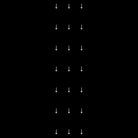
↓ ↓ ↓
↓ ↓ ↓
↓ ↓ ↓
↓ ↓ ↓
↓ ↓ ↓
↓ ↓ ↓
↓ ↓ ↓