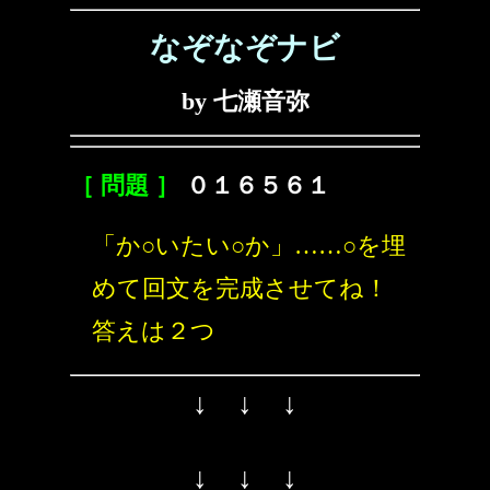
なぞなぞナビ
by 七瀬音弥
［ 問題 ］
０１６５６１
「か○いたい○か」……○を埋
めて回文を完成させてね！
答えは２つ
↓ ↓ ↓
↓ ↓ ↓