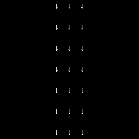
↓ ↓ ↓
↓ ↓ ↓
↓ ↓ ↓
↓ ↓ ↓
↓ ↓ ↓
↓ ↓ ↓
↓ ↓ ↓