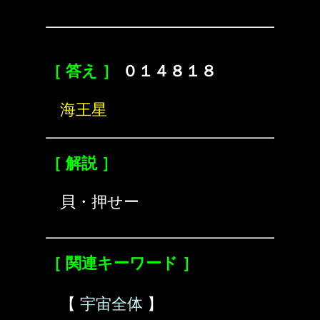
［ 答え ］
０１４８１８
海王星
［ 解説 ］
貝・押せー
［ 関連キーワード ］
【
宇宙全体
】