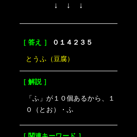
↓ ↓ ↓
［ 答え ］
０１４２３５
とうふ（豆腐）
［ 解説 ］
「ふ」が１０個あるから、１
０（とお）・ふ
［ 関連キーワード ］