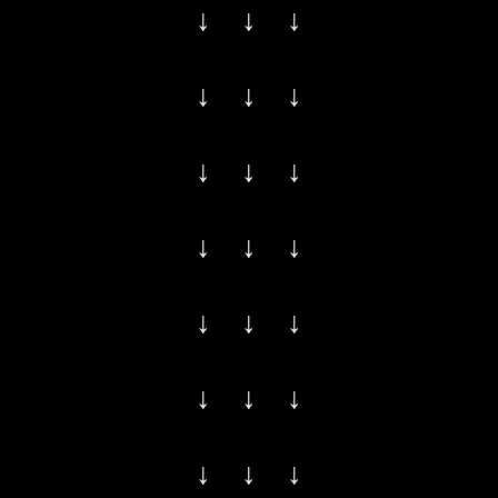
↓ ↓ ↓
↓ ↓ ↓
↓ ↓ ↓
↓ ↓ ↓
↓ ↓ ↓
↓ ↓ ↓
↓ ↓ ↓