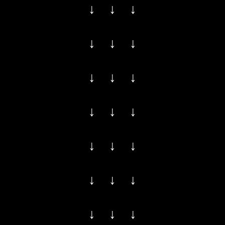
↓ ↓ ↓
↓ ↓ ↓
↓ ↓ ↓
↓ ↓ ↓
↓ ↓ ↓
↓ ↓ ↓
↓ ↓ ↓