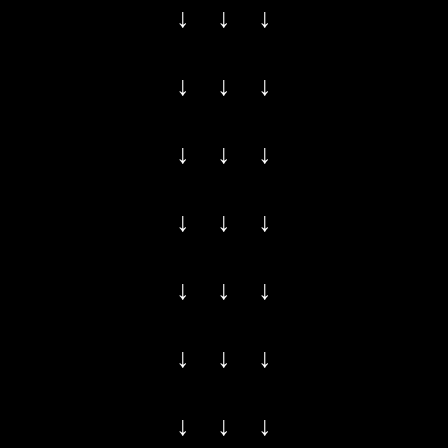
↓ ↓ ↓
↓ ↓ ↓
↓ ↓ ↓
↓ ↓ ↓
↓ ↓ ↓
↓ ↓ ↓
↓ ↓ ↓