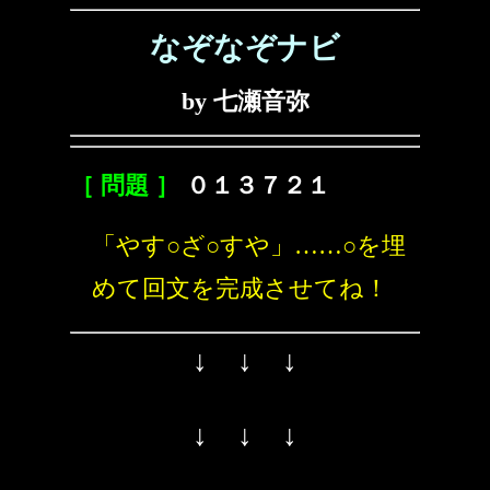
なぞなぞナビ
by 七瀬音弥
［ 問題 ］
０１３７２１
「やす○ざ○すや」……○を埋
めて回文を完成させてね！
↓ ↓ ↓
↓ ↓ ↓