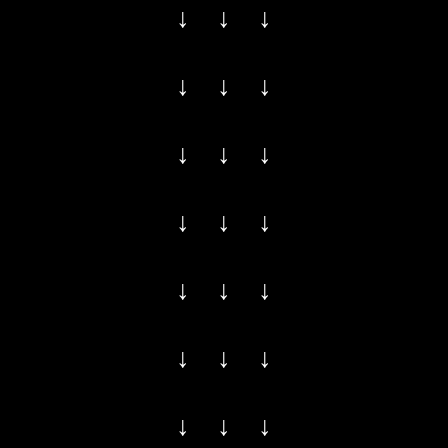
↓ ↓ ↓
↓ ↓ ↓
↓ ↓ ↓
↓ ↓ ↓
↓ ↓ ↓
↓ ↓ ↓
↓ ↓ ↓