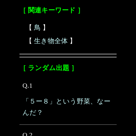
［ 関連キーワード ］
【
鳥
】
【
生き物全体
】
［ ランダム出題 ］
Q.1
「５ー８」という野菜、なー
んだ？
Q.2