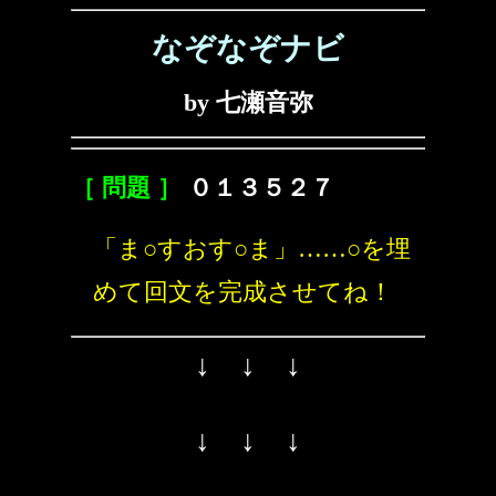
なぞなぞナビ
by 七瀬音弥
［ 問題 ］
０１３５２７
「ま○すおす○ま」……○を埋
めて回文を完成させてね！
↓ ↓ ↓
↓ ↓ ↓