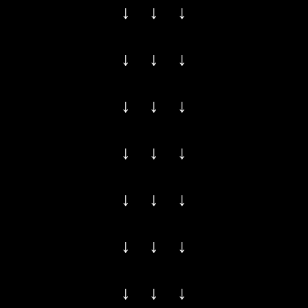
↓ ↓ ↓
↓ ↓ ↓
↓ ↓ ↓
↓ ↓ ↓
↓ ↓ ↓
↓ ↓ ↓
↓ ↓ ↓