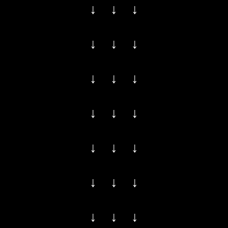
↓ ↓ ↓
↓ ↓ ↓
↓ ↓ ↓
↓ ↓ ↓
↓ ↓ ↓
↓ ↓ ↓
↓ ↓ ↓