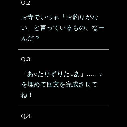
Q.2
お寺でいつも「お釣りがな
い」と言っているもの、なー
んだ？
Q.3
「あ○たりずりた○あ」……○
を埋めて回文を完成させて
ね！
Q.4