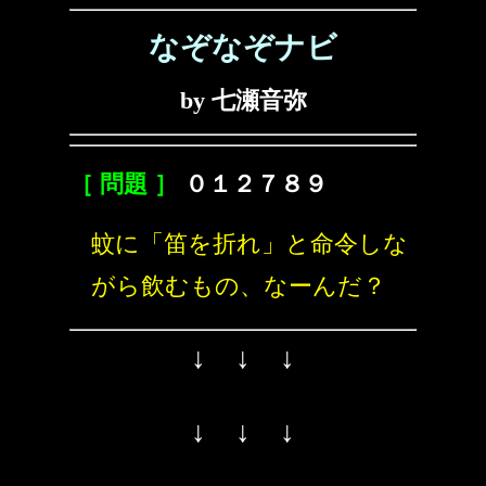
なぞなぞナビ
by 七瀬音弥
［ 問題 ］
０１２７８９
蚊に「笛を折れ」と命令しな
がら飲むもの、なーんだ？
↓ ↓ ↓
↓ ↓ ↓