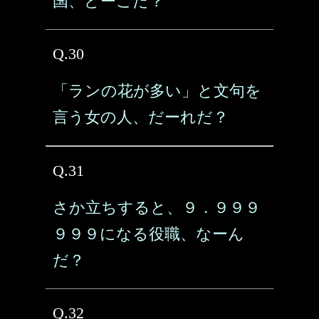
国、どーこだ？
Q.30
「ランの花が多い」と文句を
言う女の人、だーれだ？
Q.31
さか立ちすると、９．９９９
９９９になる役職、なーん
だ？
Q.32