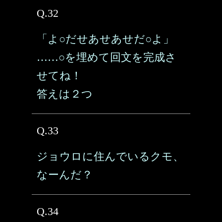
Q.32
「よ○だせあせあせだ○よ」
……○を埋めて回文を完成さ
せてね！
答えは２つ
Q.33
ジョウロに住んでいるクモ、
なーんだ？
Q.34