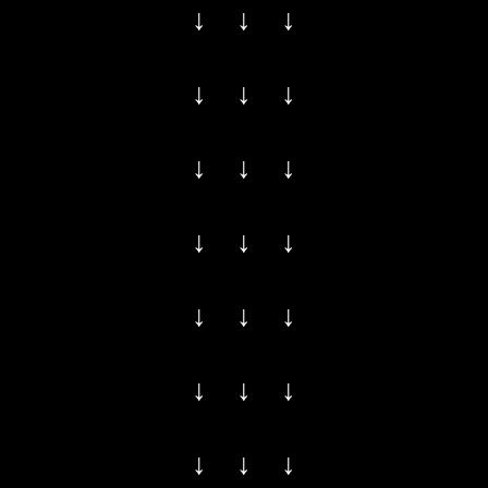
↓ ↓ ↓
↓ ↓ ↓
↓ ↓ ↓
↓ ↓ ↓
↓ ↓ ↓
↓ ↓ ↓
↓ ↓ ↓