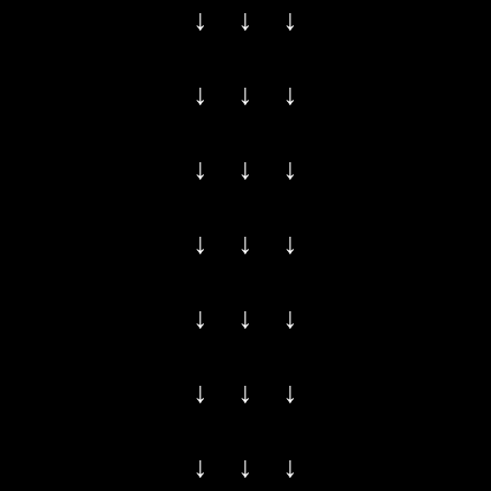
↓ ↓ ↓
↓ ↓ ↓
↓ ↓ ↓
↓ ↓ ↓
↓ ↓ ↓
↓ ↓ ↓
↓ ↓ ↓