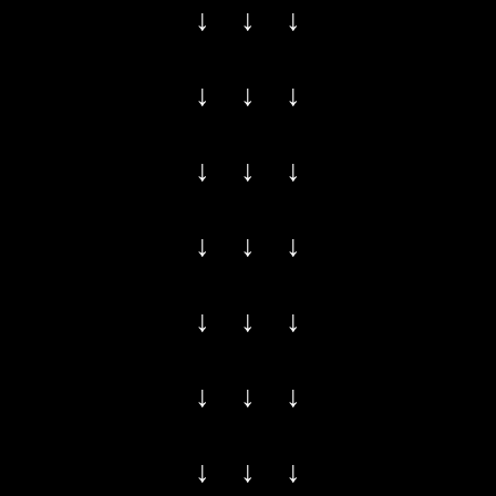
↓ ↓ ↓
↓ ↓ ↓
↓ ↓ ↓
↓ ↓ ↓
↓ ↓ ↓
↓ ↓ ↓
↓ ↓ ↓