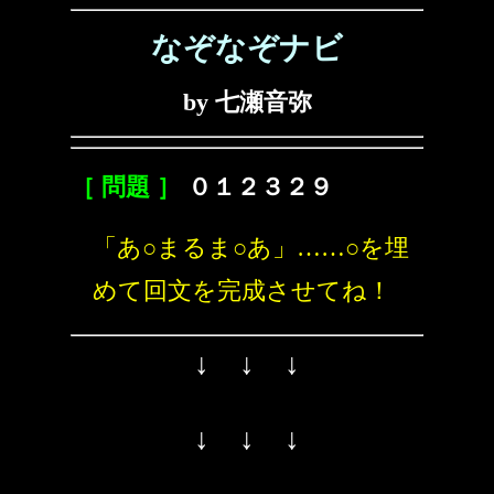
なぞなぞナビ
by 七瀬音弥
［ 問題 ］
０１２３２９
「あ○まるま○あ」……○を埋
めて回文を完成させてね！
↓ ↓ ↓
↓ ↓ ↓