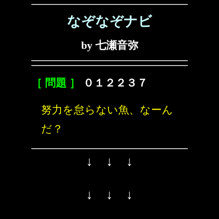
なぞなぞナビ
by 七瀬音弥
［ 問題 ］
０１２２３７
努力を怠らない魚、なーん
だ？
↓ ↓ ↓
↓ ↓ ↓