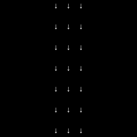
↓ ↓ ↓
↓ ↓ ↓
↓ ↓ ↓
↓ ↓ ↓
↓ ↓ ↓
↓ ↓ ↓
↓ ↓ ↓