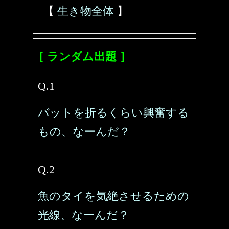
【
生き物全体
】
［ ランダム出題 ］
Q.1
バットを折るくらい興奮する
もの、なーんだ？
Q.2
魚のタイを気絶させるための
光線、なーんだ？