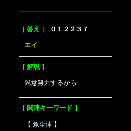
［ 答え ］
０１２２３７
エイ
［ 解説 ］
鋭意努力するから
［ 関連キーワード ］
【
魚全体
】