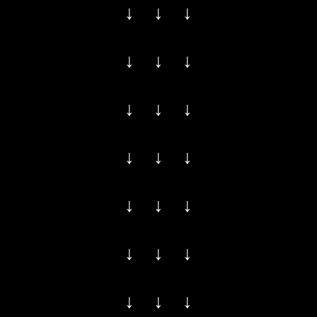
↓ ↓ ↓
↓ ↓ ↓
↓ ↓ ↓
↓ ↓ ↓
↓ ↓ ↓
↓ ↓ ↓
↓ ↓ ↓