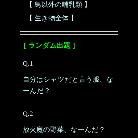
【
鳥以外の哺乳類
】
【
生き物全体
】
［ ランダム出題 ］
Q.1
自分はシャツだと言う服、な
ーんだ？
Q.2
放火魔の野菜、なーんだ？