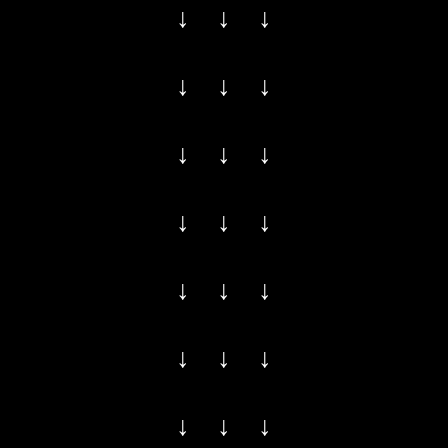
↓ ↓ ↓
↓ ↓ ↓
↓ ↓ ↓
↓ ↓ ↓
↓ ↓ ↓
↓ ↓ ↓
↓ ↓ ↓