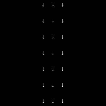
↓ ↓ ↓
↓ ↓ ↓
↓ ↓ ↓
↓ ↓ ↓
↓ ↓ ↓
↓ ↓ ↓
↓ ↓ ↓