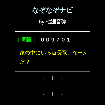
なぞなぞナビ
by 七瀬音弥
［ 問題 ］
００９７０１
家の中にいる首長竜、なーん
だ？
↓ ↓ ↓
↓ ↓ ↓