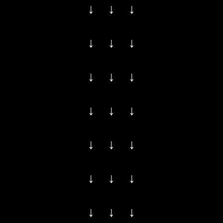
↓ ↓ ↓
↓ ↓ ↓
↓ ↓ ↓
↓ ↓ ↓
↓ ↓ ↓
↓ ↓ ↓
↓ ↓ ↓