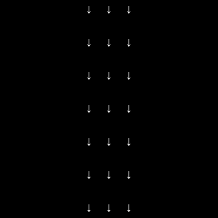
↓ ↓ ↓
↓ ↓ ↓
↓ ↓ ↓
↓ ↓ ↓
↓ ↓ ↓
↓ ↓ ↓
↓ ↓ ↓