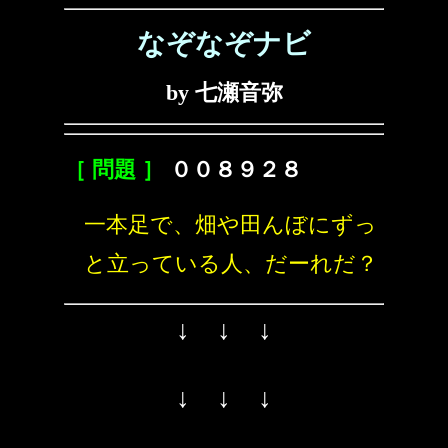
なぞなぞナビ
by 七瀬音弥
［ 問題 ］
００８９２８
一本足で、畑や田んぼにずっ
と立っている人、だーれだ？
↓ ↓ ↓
↓ ↓ ↓