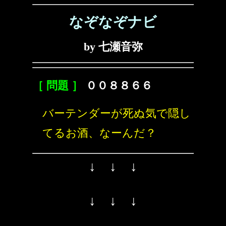
なぞなぞナビ
by 七瀬音弥
［ 問題 ］
００８８６６
バーテンダーが死ぬ気で隠し
てるお酒、なーんだ？
↓ ↓ ↓
↓ ↓ ↓