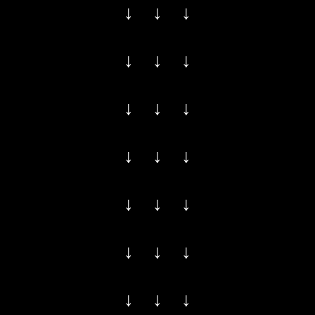
↓ ↓ ↓
↓ ↓ ↓
↓ ↓ ↓
↓ ↓ ↓
↓ ↓ ↓
↓ ↓ ↓
↓ ↓ ↓