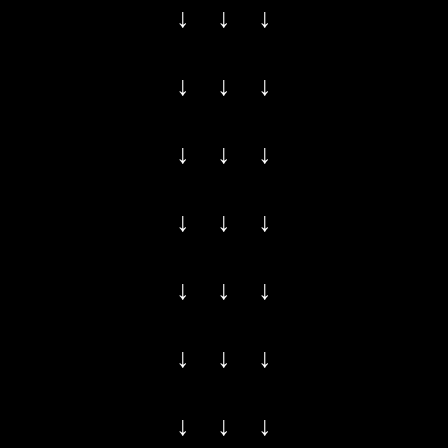
↓ ↓ ↓
↓ ↓ ↓
↓ ↓ ↓
↓ ↓ ↓
↓ ↓ ↓
↓ ↓ ↓
↓ ↓ ↓