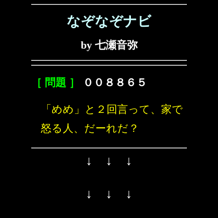
なぞなぞナビ
by 七瀬音弥
［ 問題 ］
００８８６５
「めめ」と２回言って、家で
怒る人、だーれだ？
↓ ↓ ↓
↓ ↓ ↓