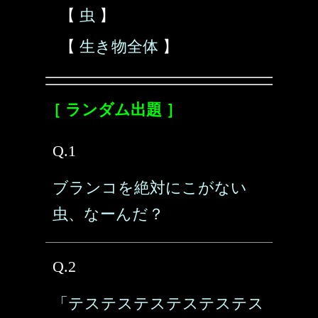
【
虫
】
【
生き物全体
】
［ ランダム出題 ］
Q.1
ブランコを絶対にこがない
虫、なーんだ？
Q.2
「テステステステステステス