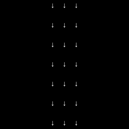
↓ ↓ ↓
↓ ↓ ↓
↓ ↓ ↓
↓ ↓ ↓
↓ ↓ ↓
↓ ↓ ↓
↓ ↓ ↓