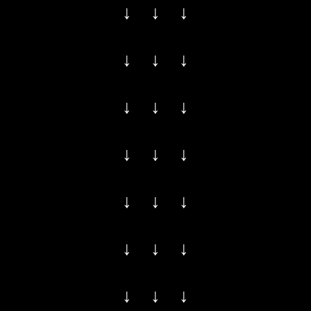
↓ ↓ ↓
↓ ↓ ↓
↓ ↓ ↓
↓ ↓ ↓
↓ ↓ ↓
↓ ↓ ↓
↓ ↓ ↓