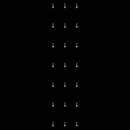
↓ ↓ ↓
↓ ↓ ↓
↓ ↓ ↓
↓ ↓ ↓
↓ ↓ ↓
↓ ↓ ↓
↓ ↓ ↓