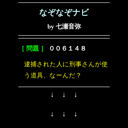
なぞなぞナビ
by 七瀬音弥
［ 問題 ］
００６１４８
逮捕された人に刑事さんが使
う道具、なーんだ？
↓ ↓ ↓
↓ ↓ ↓