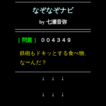
なぞなぞナビ
by 七瀬音弥
［ 問題 ］
００４３４９
鉄砲もドキッとする食べ物、
なーんだ？
↓ ↓ ↓
↓ ↓ ↓