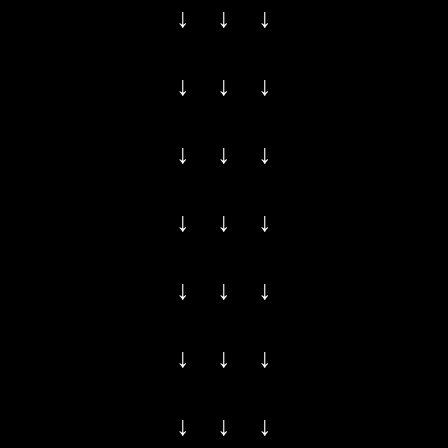
↓ ↓ ↓
↓ ↓ ↓
↓ ↓ ↓
↓ ↓ ↓
↓ ↓ ↓
↓ ↓ ↓
↓ ↓ ↓