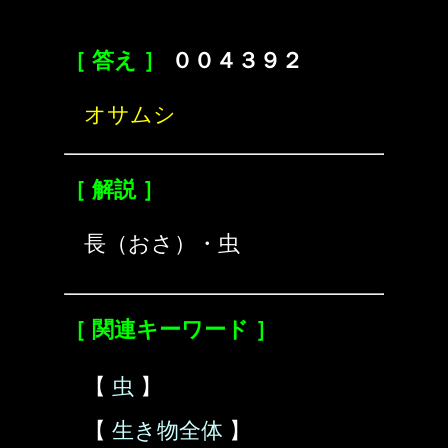
［ 答え ］
００４３９２
オサムシ
［ 解説 ］
長（おさ）・虫
［ 関連キーワード ］
【
虫
】
【
生き物全体
】