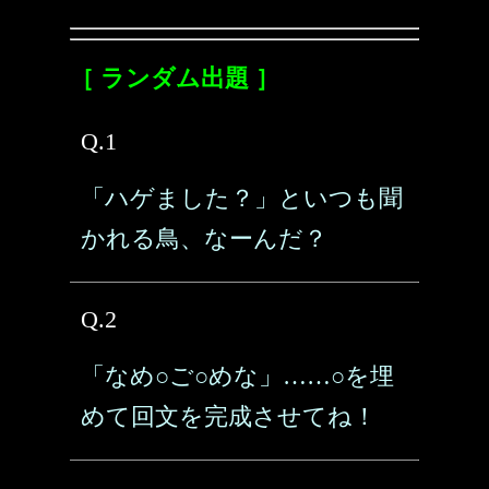
［ ランダム出題 ］
Q.1
「ハゲました？」といつも聞
かれる鳥、なーんだ？
Q.2
「なめ○ご○めな」……○を埋
めて回文を完成させてね！