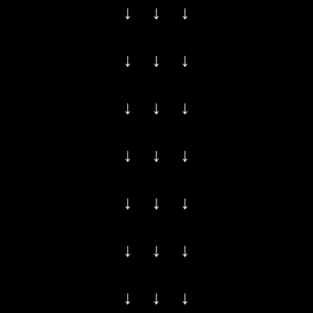
↓ ↓ ↓
↓ ↓ ↓
↓ ↓ ↓
↓ ↓ ↓
↓ ↓ ↓
↓ ↓ ↓
↓ ↓ ↓