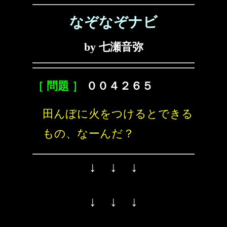
なぞなぞナビ
by 七瀬音弥
［ 問題 ］
００４２６５
田んぼに火をつけるとできる
もの、なーんだ？
↓ ↓ ↓
↓ ↓ ↓