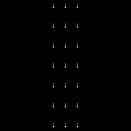
↓ ↓ ↓
↓ ↓ ↓
↓ ↓ ↓
↓ ↓ ↓
↓ ↓ ↓
↓ ↓ ↓
↓ ↓ ↓