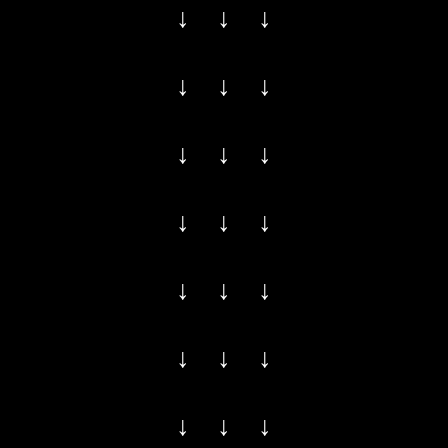
↓ ↓ ↓
↓ ↓ ↓
↓ ↓ ↓
↓ ↓ ↓
↓ ↓ ↓
↓ ↓ ↓
↓ ↓ ↓