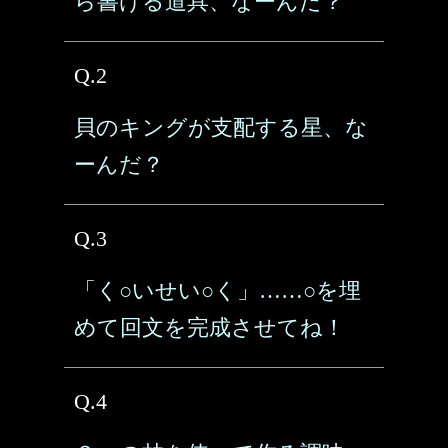
ら書ける道具、なーんだ？
Q.2
貝のキングが支配する星、な
ーんだ？
Q.3
「く○いせい○く」……○を埋
めて回文を完成させてね！
Q.4