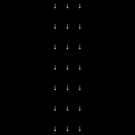
↓ ↓ ↓
↓ ↓ ↓
↓ ↓ ↓
↓ ↓ ↓
↓ ↓ ↓
↓ ↓ ↓
↓ ↓ ↓