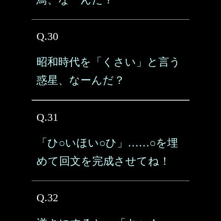
Q.30
昭和時代を「くさい」と言う
惑星、なーんだ？
Q.31
「ひ○いほい○ひ」……○を埋
めて回文を完成させてね！
Q.32