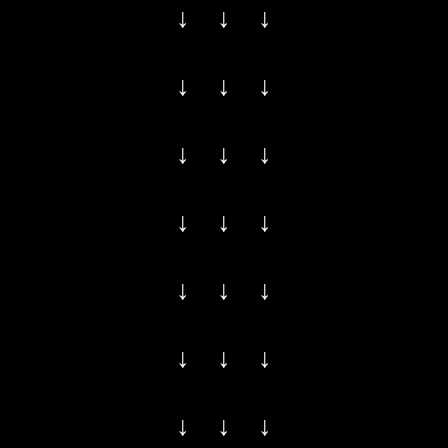
↓ ↓ ↓
↓ ↓ ↓
↓ ↓ ↓
↓ ↓ ↓
↓ ↓ ↓
↓ ↓ ↓
↓ ↓ ↓