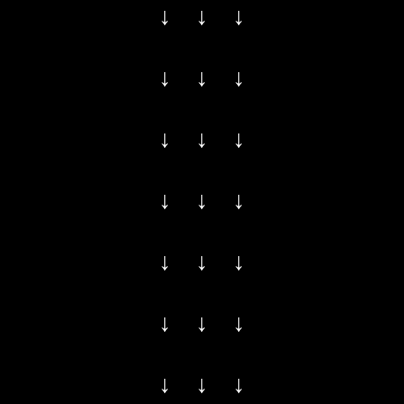
↓ ↓ ↓
↓ ↓ ↓
↓ ↓ ↓
↓ ↓ ↓
↓ ↓ ↓
↓ ↓ ↓
↓ ↓ ↓