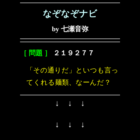
なぞなぞナビ
by 七瀬音弥
［ 問題 ］
２１９２７７
「その通りだ」といつも言っ
てくれる麺類、なーんだ？
↓ ↓ ↓
↓ ↓ ↓