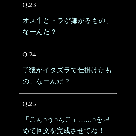
Q.23
オス牛とトラが嫌がるもの、
なーんだ？
Q.24
子猿がイタズラで仕掛けたも
の、なーんだ？
Q.25
「こん○う○んこ」……○を埋
めて回文を完成させてね！