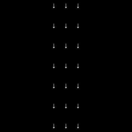
↓ ↓ ↓
↓ ↓ ↓
↓ ↓ ↓
↓ ↓ ↓
↓ ↓ ↓
↓ ↓ ↓
↓ ↓ ↓