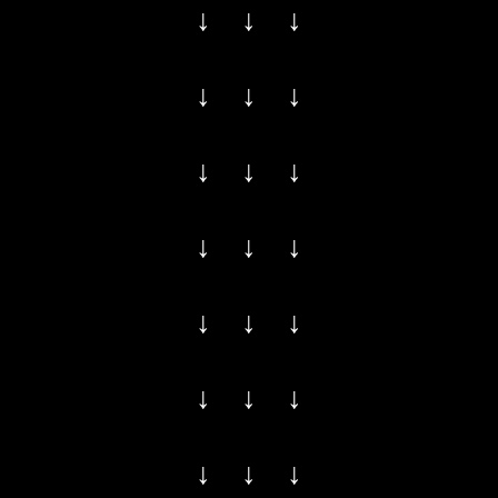
↓ ↓ ↓
↓ ↓ ↓
↓ ↓ ↓
↓ ↓ ↓
↓ ↓ ↓
↓ ↓ ↓
↓ ↓ ↓