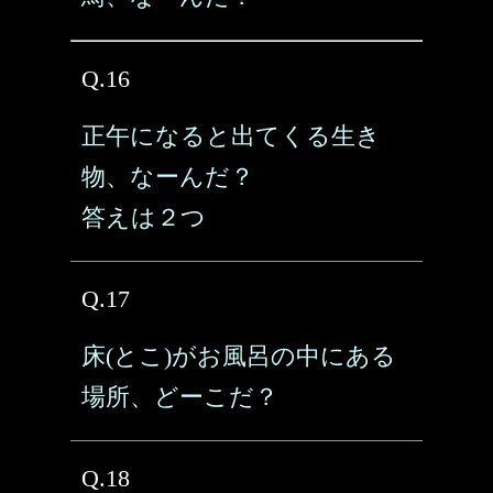
Q.16
正午になると出てくる生き
物、なーんだ？
答えは２つ
Q.17
床(とこ)がお風呂の中にある
場所、どーこだ？
Q.18