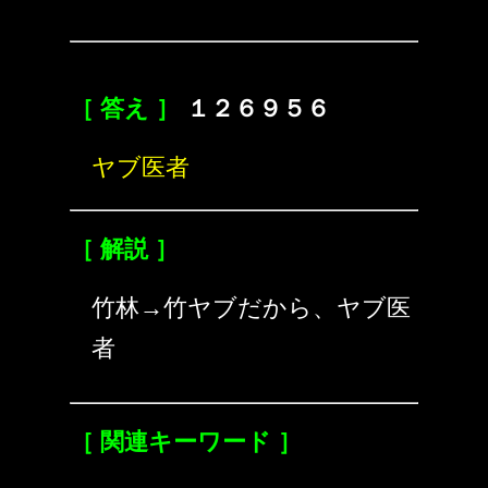
［ 答え ］
１２６９５６
ヤブ医者
［ 解説 ］
竹林→竹ヤブだから、ヤブ医
者
［ 関連キーワード ］