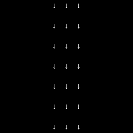
↓ ↓ ↓
↓ ↓ ↓
↓ ↓ ↓
↓ ↓ ↓
↓ ↓ ↓
↓ ↓ ↓
↓ ↓ ↓