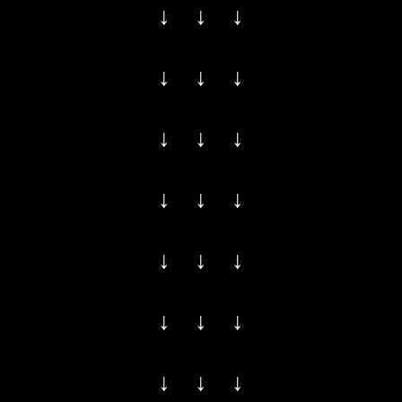
↓ ↓ ↓
↓ ↓ ↓
↓ ↓ ↓
↓ ↓ ↓
↓ ↓ ↓
↓ ↓ ↓
↓ ↓ ↓